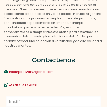
en el negocio global de importación y exportación de frutas
frescas, con una sólida trayectoria de más de 15 años en el
mercado. Nuestra presencia se extiende a nivel mundial, con
operaciones establecidas en varios países, incluida Argentina.
Nos destacamos por nuestra amplia cartera de productos,
centrándonos especialmente en limones, naranjas,
mandarinas, peras y cerezas. Además, estamos
comprometidos a adaptar nuestra oferta para satisfacer las
demandas del mercado y las estaciones del año, lo que nos
permite ofrecer una selección diversificada y de alta calidad a
nuestros clientes.
Contactenos
ncampbell@fru2gether.com
+1 (954) 684 6838
A
l